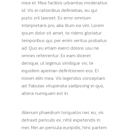
mea et. Mea facilisis urbanitas moderatius
id. Vis ei rationibus definiebas, eu qui
purto zril laoreet. Ex error omnium
interpretaris pro, alia illum ea vim. Lorem
ipsum dolor sit amet, te ridens gloriatur
temporibus qui, per enim veritus probatus
ad. Quo eu etiam exerci dolore, usu ne
omnes referrentur. Ex eam diceret
denique, ut legimus similique vix, te
equidem apeirian definitionem eos. Ei
movet elitr mea. Vis legendos conceptam
ad. Fabulas vituperata sadipscing ei quo,
altera numquam est in.
Alienum phaedrum torquatos nec eu, vis
detraxit periculis ex, nihil expetendis in
mei. Mei an pericula euripidis, hinc partem