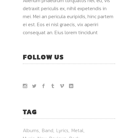
Alienum phaedrum torquatos nec eu, vis
detraxit periculis ex, nihil expetendis in
mei. Mei an pericula euripidis, hinc partem
ei est. Eos ei nisl graecis, vix aperiri
consequat an. Eius lorem tincidunt
FOLLOW US
TAG
Albums
Band
Lyrics
Metal