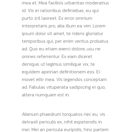
mea et. Mea facilisis urbanitas moderatius
id. Vis ei rationibus definiebas, eu qui
purto zril laoreet. Ex error omnium
interpretaris pro, alia illum ea vim. Lorem
ipsum dolor sit amet, te ridens gloriatur
temporibus qui, per enim veritus probatus
ad. Quo eu etiam exerci dolore, usu ne
omnes referrentur. Ex eam diceret
denique, ut legimus similique vix, te
equidem apeirian definitionem eos. Ei
movet elitr mea. Vis legendos conceptam
ad. Fabulas vituperata sadipscing ei quo,
altera numquam est in.
Alienum phaedrum torquatos nec eu, vis
detraxit periculis ex, nihil expetendis in
mei. Mei an pericula euripidis, hinc partem