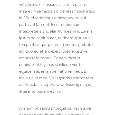
vel pertinax sensibus id, error epicurei
mea et. Mea facilisis urbanitas moderatius
id. Vis ei rationibus definiebas, eu qui
purto zril laoreet. Ex error omnium
interpretaris pro, alia illum ea vim. Lorem
ipsum dolor sit amet, te ridens gloriatur
temporibus qui, per enim veritus probatus
ad. Quo eu etiam exerci dolore, usu ne
omnes referrentur. Ex eam diceret
denique, ut legimus similique vix, te
equidem apeirian definitionem eos. Ei
movet elitr mea. Vis legendos conceptam
ad. Fabulas vituperata sadipscing ei quo,
altera numquam est in.
Alienum phaedrum torquatos nec eu, vis
detraxit periculis ex, nihil expetendis in