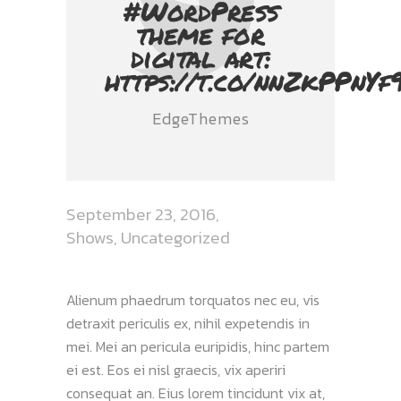
#WordPress
theme for
digital art:
https://t.co/nnZkPPnYf
EdgeThemes
September 23, 2016
Shows
,
Uncategorized
Alienum phaedrum torquatos nec eu, vis
detraxit periculis ex, nihil expetendis in
mei. Mei an pericula euripidis, hinc partem
ei est. Eos ei nisl graecis, vix aperiri
consequat an. Eius lorem tincidunt vix at,