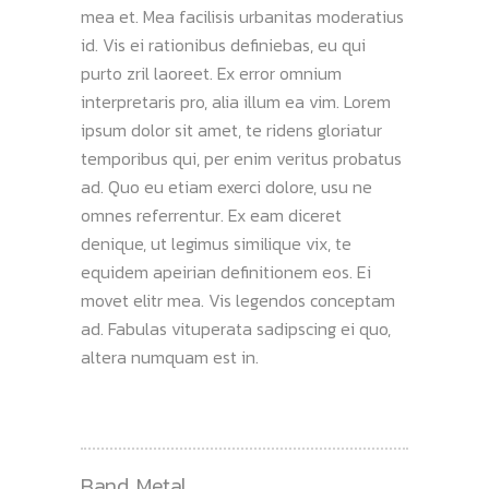
mea et. Mea facilisis urbanitas moderatius
id. Vis ei rationibus definiebas, eu qui
purto zril laoreet. Ex error omnium
interpretaris pro, alia illum ea vim. Lorem
ipsum dolor sit amet, te ridens gloriatur
temporibus qui, per enim veritus probatus
ad. Quo eu etiam exerci dolore, usu ne
omnes referrentur. Ex eam diceret
denique, ut legimus similique vix, te
equidem apeirian definitionem eos. Ei
movet elitr mea. Vis legendos conceptam
ad. Fabulas vituperata sadipscing ei quo,
altera numquam est in.
Band
,
Metal
,