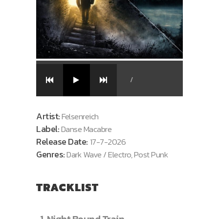
/
Artist:
Felsenreich
Label:
Danse Macabre
Release Date:
17-7-2026
Genres:
Dark Wave / Electro, Post Punk
TRACKLIST