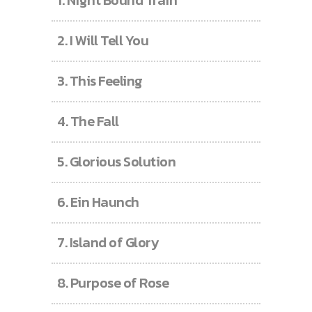
1.
Night Bound Train
2.
I Will Tell You
3.
This Feeling
4.
The Fall
5.
Glorious Solution
6.
Ein Haunch
7.
Island of Glory
8.
Purpose of Rose